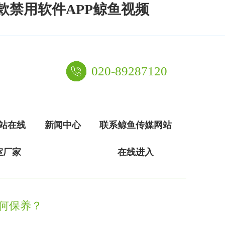
款禁用软件APP鲸鱼视频
020-89287120
站在线
新闻中心
联系鲸鱼传媒网站
室厂家
在线进入
保养？