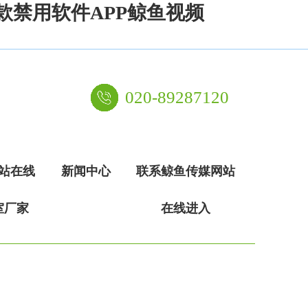
款禁用软件APP鲸鱼视频
020-89287120
站在线
新闻中心
联系鲸鱼传媒网站
室厂家
在线进入