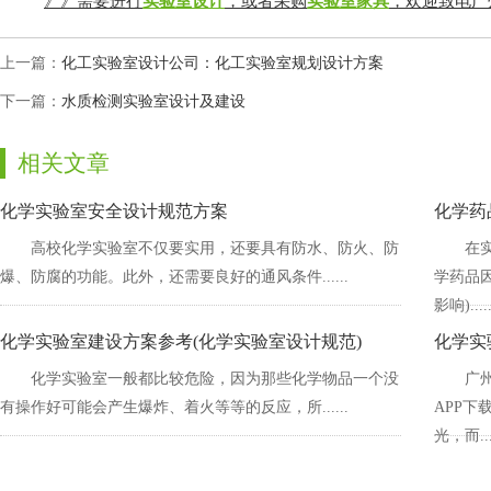
》》需要进行
实验室设计
，或者采购
实验室家具
，欢迎致
上一篇：
化工实验室设计公司：化工实验室规划设计方案
下一篇：
水质检测实验室设计及建设
相关文章
化学实验室安全设计规范方案
化学药
高校化学实验室不仅要实用，还要具有防水、防火、防
在
爆、防腐的功能。此外，还需要良好的通风条件......
学药品因
影响).....
化学实验室建设方案参考(化学实验室设计规范)
化学实
化学实验室一般都比较危险，因为那些化学物品一个没
广州
有操作好可能会产生爆炸、着火等等的反应，所......
APP下
光，而...