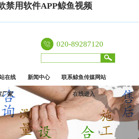
款禁用软件APP鲸鱼视频
020-89287120
站在线
新闻中心
联系鲸鱼传媒网站
室厂家
在线进入